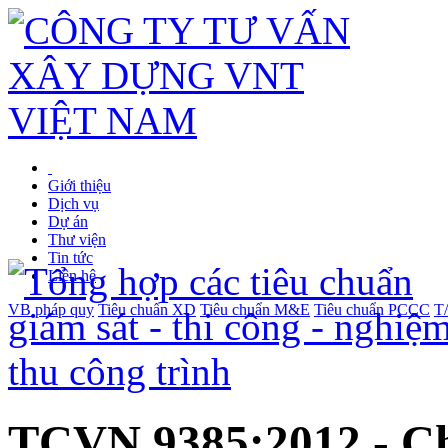
Giới thiệu
Dịch vụ
Dự án
Thư viện
Tin tức
Liên hệ
VB pháp quy
Tiêu chuẩn XD
Tiêu chuẩn M&E
Tiêu chuẩn PCCC
T
TCVN 9385:2012 - Chố