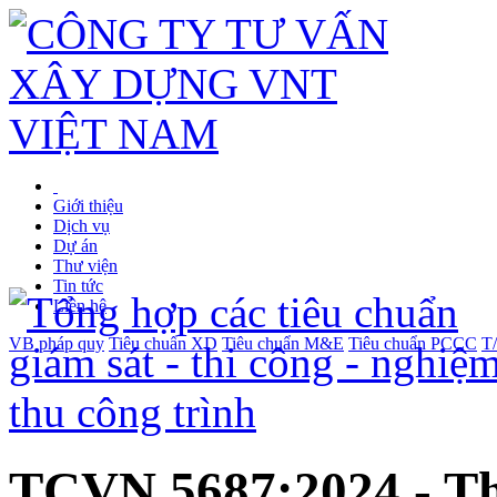
Giới thiệu
Dịch vụ
Dự án
Thư viện
Tin tức
Liên hệ
VB pháp quy
Tiêu chuẩn XD
Tiêu chuẩn M&E
Tiêu chuẩn PCCC
T
TCVN 5687:2024 - Th