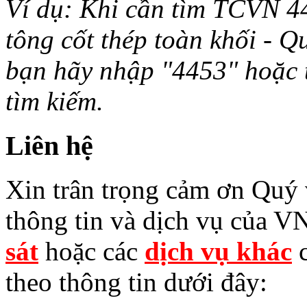
Ví dụ: Khi cần tìm TCVN 44
tông cốt thép toàn khối - Q
bạn hãy nhập "4453" hoặc từ 
tìm kiếm.
Liên hệ
Xin trân trọng cảm ơn Quý v
thông tin và dịch vụ của V
sát
hoặc các
dịch vụ khác
c
theo thông tin dưới đây: