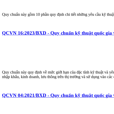
Quy chuẩn này gồm 10 phần quy định chi tiết những yêu cầu kỹ thuật p
QCVN 16:2023/BXD - Quy chuẩn kỹ thuật quốc gia v
Quy chuẩn này quy định về mức giới hạn của đặc tính kỹ thuật và yê
nhập khẩu, kinh doanh, lưu thông trên thị trường và sử dụng vào các 
QCVN 04:2021/BXD - Quy chuẩn kỹ thuật quốc gia 