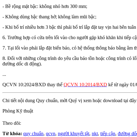
- Bề rộng mặt bậc: không nhỏ hơn 300 mm;
- Không dùng bậc thang hở; không làm mũi bậc;
- Khi bố trí nhiều hơn 3 bậc thì phải bố trí lắp đặt tay vịn hai bên tu
6. Trường hợp có cửa trên lối vào cho người gặp khó khăn khi tiếp 
7. Tại lối vào phải lắp đặt biển báo, có hệ thống thông báo bằng âm 
8. Đối với những công trình do yêu cầu bảo tồn hoặc công trình có lối
đường dốc di động).
...
QCVN 10:2024/BXD thay thế
QCVN 10:2014/BXD
kể từ ngày 01/
Chi tiết nội dung Quy chuẩn, mời Quý vị xem hoặc download tại đây
Phòng Kỹ thuật
Theo dõi:
Từ khóa:
quy chuẩn
,
qcvn
,
người khuyết tật
,
nkt
,
tiếp cận
,
đường dố