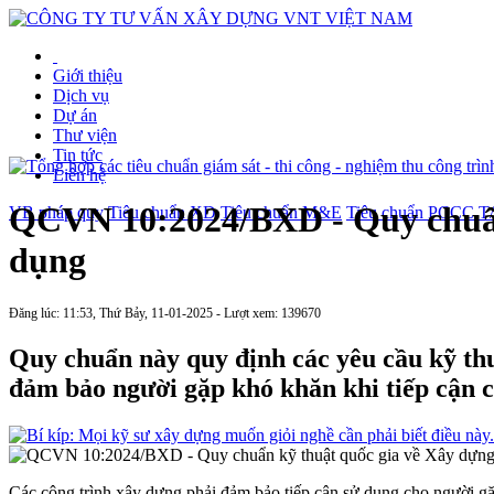
Giới thiệu
Dịch vụ
Dự án
Thư viện
Tin tức
Liên hệ
QCVN 10:2024/BXD - Quy chuẩn 
VB pháp quy
Tiêu chuẩn XD
Tiêu chuẩn M&E
Tiêu chuẩn PCCC
T
dụng
Đăng lúc: 11:53, Thứ Bảy, 11-01-2025 - Lượt xem: 139670
Quy chuẩn này quy định các yêu cầu kỹ thu
đảm bảo người gặp khó khăn khi tiếp cận có
Các công trình xây dựng phải đảm bảo tiếp cận sử dụng cho người gặ