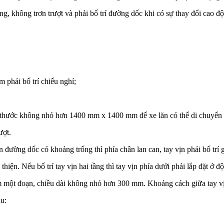
g, không trơn trượt và phải bố trí đường dốc khi có sự thay đổi cao độ
phải bố trí chiếu nghỉ;
ch thước không nhỏ hơn 1400 mm x 1400 mm để xe lăn có thể di chuyển
ượt.
n đường dốc có khoảng trống thì phía chân lan can, tay vịn phải bố trí g
hiện. Nếu bố trí tay vịn hai tầng thì tay vịn phía dưới phải lắp đặt ở 
hêm một đoạn, chiều dài không nhỏ hơn 300 mm. Khoảng cách giữa tay 
au: