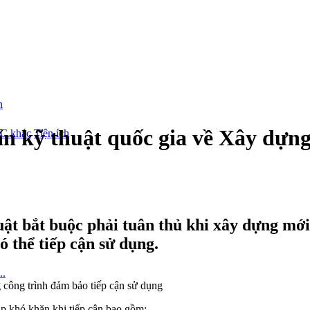
kỹ thuật quốc gia về Xây dựng 
/C khác
Tiện ích
ật bắt buộc phải tuân thủ khi xây dựng mới 
 thể tiếp cận sử dụng.
p khó khăn khi tiếp cận bao gồm: