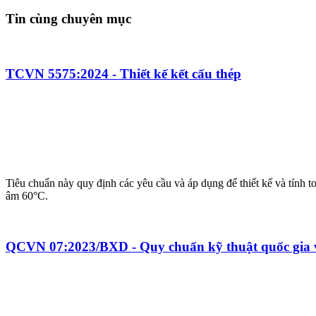
Tin cùng chuyên mục
TCVN 5575:2024 - Thiết kế kết cấu thép
Tiêu chuẩn này quy định các yêu cầu và áp dụng để thiết kế và tính 
âm 60°C.
QCVN 07:2023/BXD - Quy chuẩn kỹ thuật quốc gia về